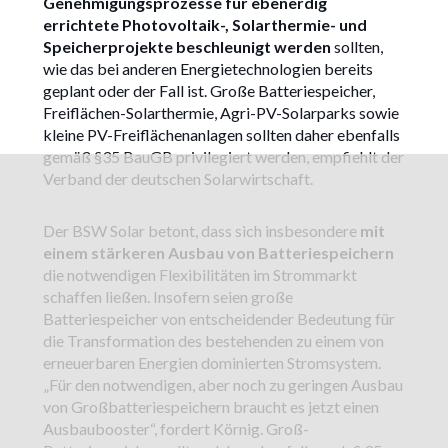
Genehmigungsprozesse für ebenerdig
errichtete Photovoltaik-, Solarthermie- und
Speicherprojekte beschleunigt werden
sollten,
wie das bei anderen Energietechnologien bereits
geplant oder der Fall ist. Große Batteriespeicher,
Freiflächen-Solarthermie, Agri-PV-Solarparks sowie
kleine PV-Freiflächenanlagen sollten daher ebenfalls
gemäß §35 BauGB privilegiert werden, empfiehlt der
Verband der deutschen Solarwirtschaft.
Der BSW Solar betont, dass sich insbesondere
mit
einem stärkeren Ausbau von Batteriespeichern
die notwendigen Flexibilitäten im Strommarkt
schaffen ließen. Insofern seien große
Batteriespeicher von entscheidender Bedeutung für
die Transformation des bestehenden zu einem von
erneuerbaren Energien dominierten Stromsystem.
„Für den notwendigen, aber noch zu geringen Ausbau
von Großbatteriespeichern braucht es jetzt einen
Ausbaubooster“, fordert Körnig. Groß-