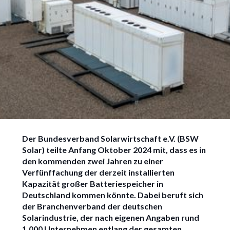
Große Batteriespeicher:
Der Bundesverband Solarwirtschaft e.V. (BSW
Das Fünffache an
Solar) teilte Anfang Oktober 2024 mit, dass es in
derzeitiger
den kommenden zwei Jahren zu einer
Speicherkapazität ist
Verfünffachung der derzeit installierten
Kapazität großer Batteriespeicher in
geplant
Deutschland kommen könnte. Dabei beruft sich
der Branchenverband der deutschen
Solarindustrie, der nach eigenen Angaben rund
1.000 Unternehmen entlang der gesamten