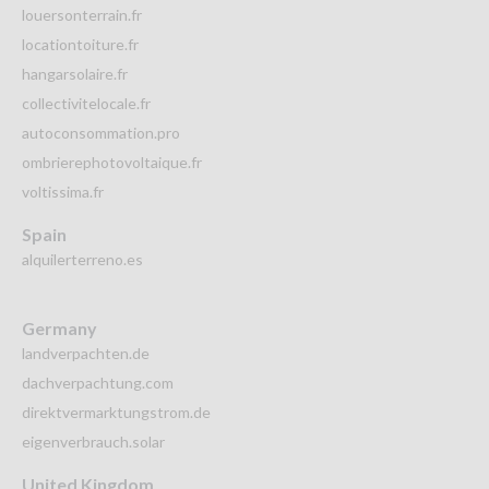
louersonterrain.fr
locationtoiture.fr
hangarsolaire.fr
collectivitelocale.fr
autoconsommation.pro
ombrierephotovoltaique.fr
voltissima.fr
Spain
alquilerterreno.es
Germany
landverpachten.de
dachverpachtung.com
direktvermarktungstrom.de
eigenverbrauch.solar
United Kingdom