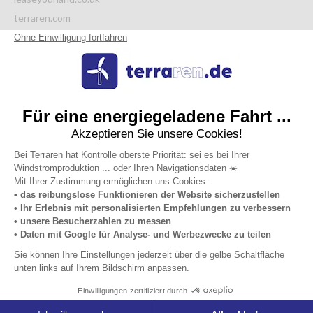
terraren.com
Italy
autoproduzione.solar
affittoterreno.com
affittoterreno.solar
Netherlands
grondverpachten.nl
Datenschutzrichtlinie
Allgemeine
Impressum
Über
Nutzungsbedingungen
uns
© 2026 Terraren.de. All right reserved.