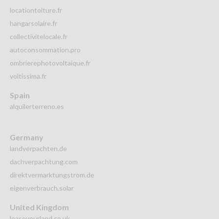
locationtoiture.fr
hangarsolaire.fr
collectivitelocale.fr
autoconsommation.pro
ombrierephotovoltaique.fr
voltissima.fr
Spain
alquilerterreno.es
Germany
landverpachten.de
dachverpachtung.com
direktvermarktungstrom.de
eigenverbrauch.solar
United Kingdom
leaseyourland.co.uk