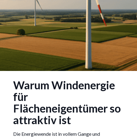
Windenergie
Warum Windenergie
Projektentwicklung: Ablauf,
Genehmigungen und was
für
Flächeneigentümer wissen
Flächeneigentümer so
müssen
attraktiv ist
Die Energiewende ist in vollem Gange und