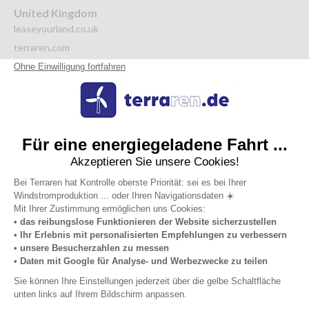
United Kingdom
leaseyourland.co.uk
terraren.com
Italy
autoproduzione.solar
affittoterreno.com
affittoterreno.solar
Netherlands
grondverpachten.nl
Datenschutzrichtlinie
Allgemeine
Impressum
Über
Nutzungsbedingungen
uns
© 2026 Terraren.de. All right reserved.