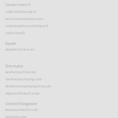
hangarsolaire.fr
collectivitelocale.fr
autoconsommation.pro
ombrierephotovoltaique.fr
voltissima.fr
Spain
alquilerterreno.es
Germany
landverpachten.de
dachverpachtung.com
direktvermarktungstrom.de
eigenverbrauch.solar
United Kingdom
leaseyourland.co.uk
terraren.com