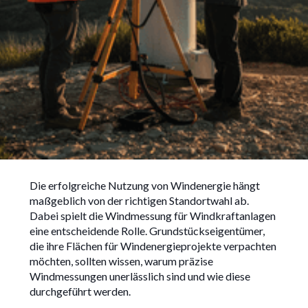
Windmessung für
Die erfolgreiche Nutzung von Windenergie hängt
Windkraftanlagen:
maßgeblich von der richtigen Standortwahl ab.
Bedeutung für die
Dabei spielt die Windmessung für Windkraftanlagen
Standortbewertung
eine entscheidende Rolle. Grundstückseigentümer,
die ihre Flächen für Windenergieprojekte verpachten
möchten, sollten wissen, warum präzise
Windmessungen unerlässlich sind und wie diese
durchgeführt werden.
21/4/2025