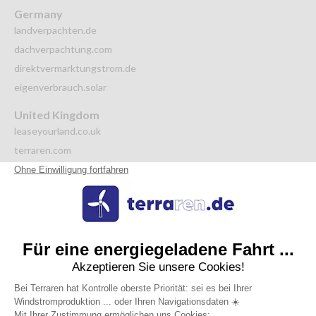
Germany
landverpachten.de
dachverpachtung.com
direktvermarktungstrom.de
eigenverbrauch.solar
United Kingdom
leaseyourland.co.uk
terraren.com
Italy
autoproduzione.solar
affittoterreno.com
affittoterreno.solar
Netherlands
grondverpachten.nl