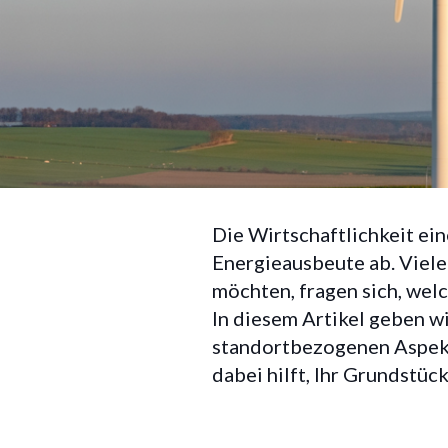
Energieausbeute und
Die Wirtschaftlichkeit ei
Ertrag ein
Energieausbeute ab. Viele
möchten, fragen sich, wel
In diesem Artikel geben w
standortbezogenen Aspekt
dabei hilft, Ihr Grundstüc