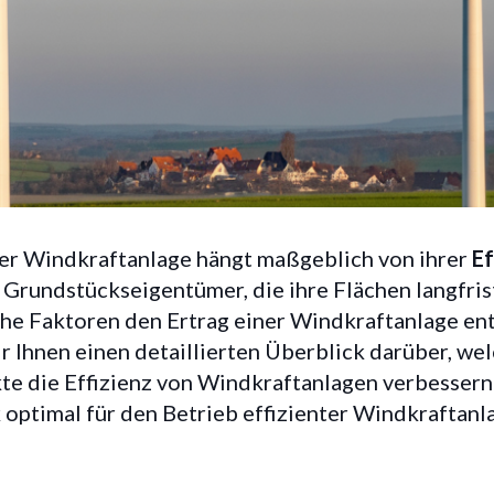
 Effizienz: Faktoren 
ner Windkraftanlage hängt maßgeblich von ihrer
Ef
er Windkraftanlage
 Grundstückseigentümer, die ihre Flächen langfris
che Faktoren den Ertrag einer Windkraftanlage en
ir Ihnen einen detaillierten Überblick darüber, we
e die Effizienz von Windkraftanlagen verbessern 
20/5/2025
k optimal für den Betrieb effizienter Windkraftanl