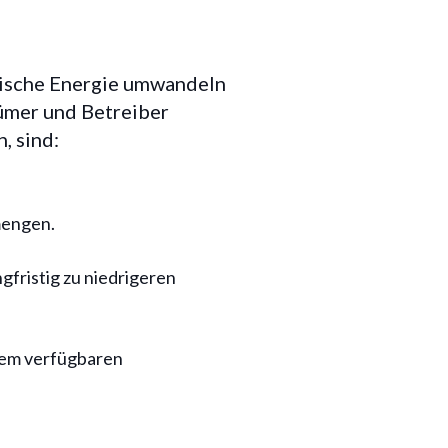
trische Energie umwandeln
tümer und Betreiber
, sind:
mengen.
gfristig zu niedrigeren
 dem verfügbaren