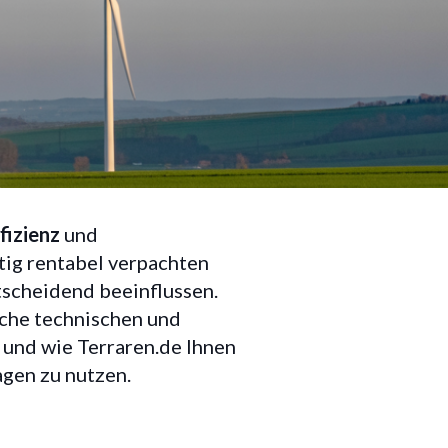
für den
fizienz
und
tig rentabel verpachten
tscheidend beeinflussen.
lche technischen und
und wie Terraren.de Ihnen
agen zu nutzen.