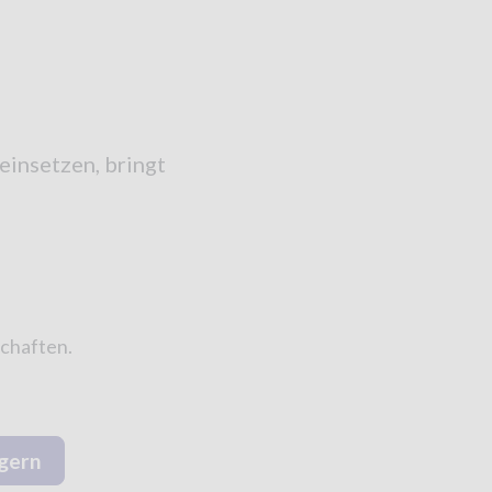
einsetzen, bringt
schaften.
igern