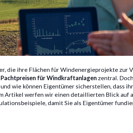
für Windkraftanlagen
, die ihre Flächen für Windenergieprojekte zur Ve
cht und Kalkulation
n
Pachtpreisen für Windkraftanlagen
zentral. Doc
, und wie können Eigentümer sicherstellen, dass i
 Artikel werfen wir einen detaillierten Blick auf 
ulationsbeispiele, damit Sie als Eigentümer fundi
6/6/2025