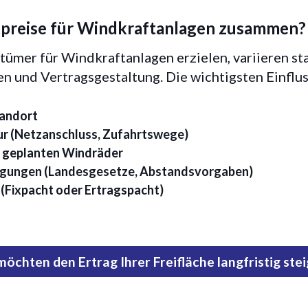
tpreise für Windkraftanlagen zusammen?
tümer für Windkraftanlagen erzielen, variieren st
 und Vertragsgestaltung. Die wichtigsten Einflus
tandort
ur (Netzanschluss, Zufahrtswege)
r geplanten Windräder
gungen (Landesgesetze, Abstandsvorgaben)
(Fixpacht oder Ertragspacht)
möchten den Ertrag Ihrer Freifläche langfristig ste