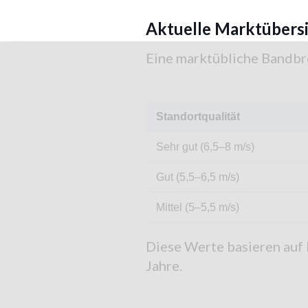
Aktuelle Marktübersi
Eine marktübliche Bandbre
Standortqualität
Sehr gut (6,5–8 m/s)
Gut (5,5–6,5 m/s)
Mittel (5–5,5 m/s)
Diese Werte basieren auf
Jahre.