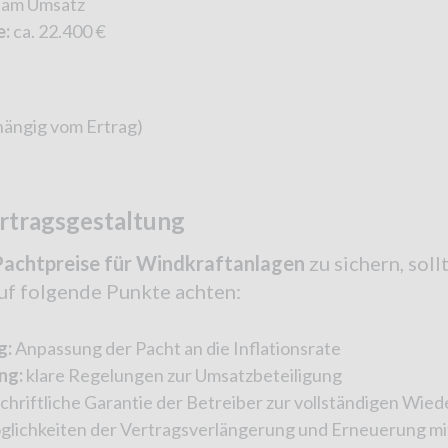
g am Umsatz
e:
ca. 22.400 €
hängig vom Ertrag)
ertragsgestaltung
Pachtpreise für Windkraftanlagen
zu sichern, soll
f folgende Punkte achten:
g:
Anpassung der Pacht an die Inflationsrate
ng:
klare Regelungen zur Umsatzbeteiligung
chriftliche Garantie der Betreiber zur vollständigen Wied
lichkeiten der Vertragsverlängerung und Erneuerung mit