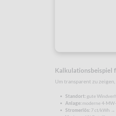
Kalkulationsbeispiel
Um transparent zu zeigen, 
Standort:
gute Windverhä
Anlage:
moderne 4-MW-Tu
Stromerlös:
7 ct/kWh → 