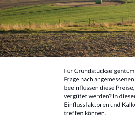
Pachtpreise 
Für Grundstückseigentümer
Marktübersi
Frage nach angemessene
beeinflussen diese Preise
vergütet werden? In diesem
Einflussfaktoren und Kalk
treffen können.