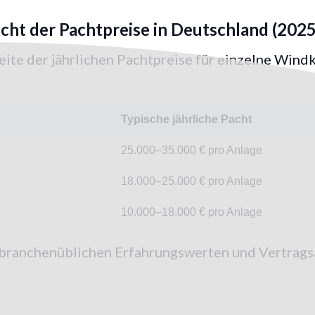
cht der Pachtpreise in Deutschland (2025
ite der jährlichen Pachtpreise für einzelne Windkr
Typische jährliche Pacht
25.000–35.000 € pro Anlage
18.000–25.000 € pro Anlage
10.000–18.000 € pro Anlage
 branchenüblichen Erfahrungswerten und Vertrags