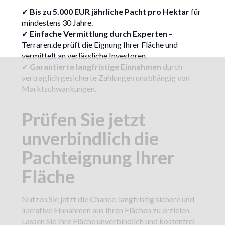
✔
Bis zu 5.000 EUR jährliche Pacht pro Hektar
für
mindestens 30 Jahre.
✔
Einfache Vermittlung durch Experten
–
Terraren.de prüft die Eignung Ihrer Fläche und
vermittelt an verlässliche Investoren.
✔
Garantierte langfristige Einnahmen
durch
vertraglich gesicherte Zahlungen unabhängig von
Marktschwankungen.
Prüfen Sie jetzt
unverbindlich die
Pachteignung Ihrer
Fläche
Nutzen Sie jetzt die Chance, langfristig sichere und
lukrative Einnahmen aus Ihren Flächen zu erzielen.
Lassen Sie Ihre Fläche unverbindlich und kostenfrei