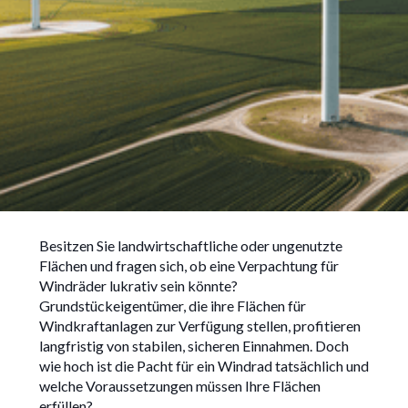
Pacht für Windräder: Wie
Besitzen Sie landwirtschaftliche oder ungenutzte
viel kann man als
Flächen und fragen sich, ob eine Verpachtung für
Grundstückseigentümer
Windräder lukrativ sein könnte?
verdienen?
Grundstückeigentümer, die ihre Flächen für
Windkraftanlagen zur Verfügung stellen, profitieren
langfristig von stabilen, sicheren Einnahmen. Doch
wie hoch ist die Pacht für ein Windrad tatsächlich und
welche Voraussetzungen müssen Ihre Flächen
25/3/2025
erfüllen?