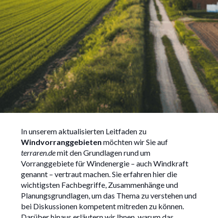
Windvorranggebiete in
Deutschland: Grundlagen
In unserem aktualisierten Leitfaden zu
Windvorranggebieten
möchten wir Sie auf
und Planung
terraren.de
mit den Grundlagen rund um
Vorranggebiete für Windenergie – auch Windkraft
genannt – vertraut machen. Sie erfahren hier die
wichtigsten Fachbegriffe, Zusammenhänge und
Planungsgrundlagen, um das Thema zu verstehen und
14/3/2025
bei Diskussionen kompetent mitreden zu können.
Darüber hinaus erläutern wir Ihnen, warum das