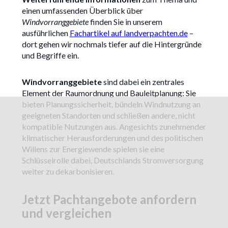
einen umfassenden Überblick über
Windvorranggebiete
finden Sie in unserem
ausführlichen
Fachartikel auf landverpachten.de
–
dort gehen wir nochmals tiefer auf die Hintergründe
und Begriffe ein.
Windvorranggebiete
sind dabei ein zentrales
Element der Raumordnung und Bauleitplanung: Sie
bieten Planungssicherheit, bündeln Windnutzung an
geeigneten Standorten und schließen andere, nicht
kompatible Nutzungen aus. Angesichts zunehmender
klimatischer Herausforderungen und des politischen
Willens zur Energiewende spielen sie eine
Schlüsselrolle dabei, Deutschlands Stromversorgung
weiter zu dekarbonisieren.
Jetzt Pachtangebote anfordern
und vergleichen