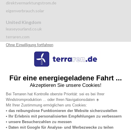
direktvermarktungstrom.de
eigenverbrauch.solar
United Kingdom
leaseyourland.co.uk
terraren.com
Italy
autoproduzione.solar
affittoterreno.com
affittoterreno.solar
Netherlands
grondverpachten.nl
Datenschutzrichtlinie
Allgemeine
Impressum
Über